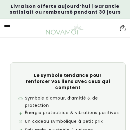
et
Livraison offerte aujourd’hui | Garantie
passer
satisfait ou remboursé pendant 30 jours
au
contenu
Pani
Passer aux
informations
produits
Le symbole tendance pour
renforcer vos liens avec ceux qui
comptent
Symbole d’amour, d’amitié & de
protection
Énergie protectrice & vibrations positives
Un cadeau symbolique à petit prix